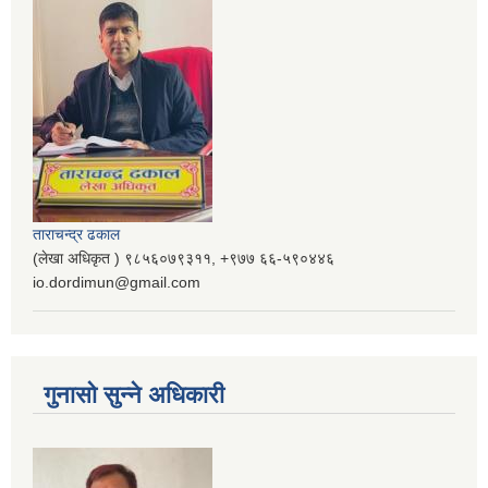
ताराचन्द्र ढकाल
(लेखा अधिकृत ) ९८५६०७९३११, ‌‍‍+९७७ ६६-५९०४४६
io.dordimun@gmail.com
गुनासो सुन्ने अधिकारी