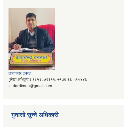
ताराचन्द्र ढकाल
(लेखा अधिकृत ) ९८५६०७९३११, ‌‍‍+९७७ ६६-५९०४४६
io.dordimun@gmail.com
गुनासो सुन्ने अधिकारी