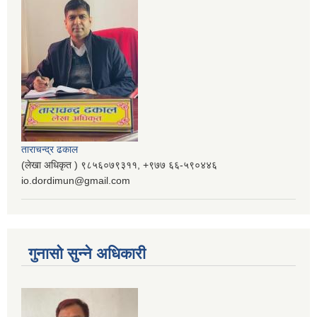
ताराचन्द्र ढकाल
(लेखा अधिकृत ) ९८५६०७९३११, ‌‍‍+९७७ ६६-५९०४४६
io.dordimun@gmail.com
गुनासो सुन्ने अधिकारी