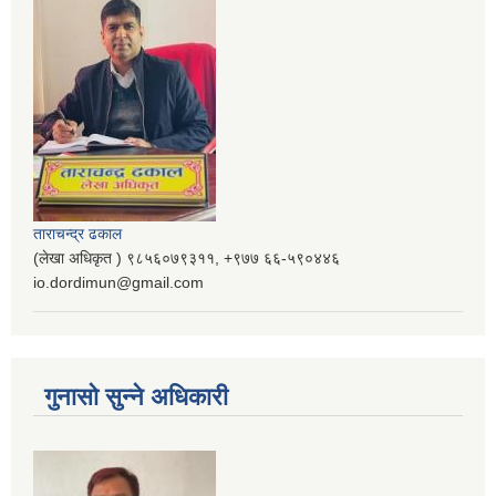
ताराचन्द्र ढकाल
(लेखा अधिकृत ) ९८५६०७९३११, ‌‍‍+९७७ ६६-५९०४४६
io.dordimun@gmail.com
गुनासो सुन्ने अधिकारी