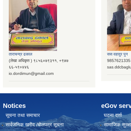
ताराचन्द्र ढकाल
सस वहादुर पुन
(लेखा अधिकृत ) ९८५६०७९३११, ‌‍‍+९७७
9857621335 (
६६-५९०४४६
sas.ddcbag
io.dordimun@gmail.com
Notices
eGov serv
सूचना तथा समाचार
घटना दर्ता
सार्वजनिक खरीद /बोलपत्र सूचना
सामाजिक सुरक्ष