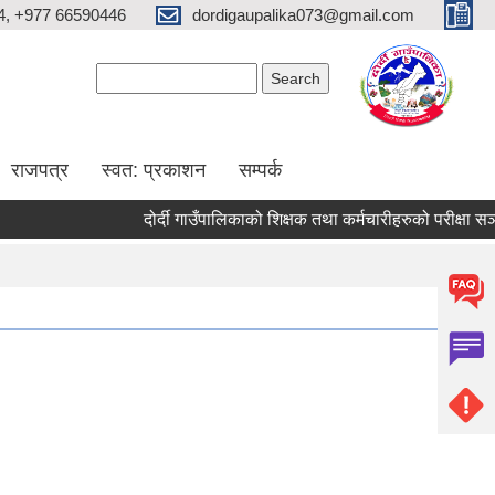
4, +977 66590446
dordigaupalika073@gmail.com
Search form
Search
राजपत्र
स्वत: प्रकाशन
सम्पर्क
दोर्दी गाउँपालिकाको शिक्षक तथा कर्मचारीहरुको परीक्षा सञ्चालन