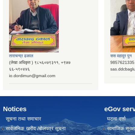
ताराचन्द्र ढकाल
सस वहादुर पुन
(लेखा अधिकृत ) ९८५६०७९३११, ‌‍‍+९७७
9857621335 (
६६-५९०४४६
sas.ddcbag
io.dordimun@gmail.com
Notices
eGov serv
सूचना तथा समाचार
घटना दर्ता
सार्वजनिक खरीद /बोलपत्र सूचना
सामाजिक सुरक्ष