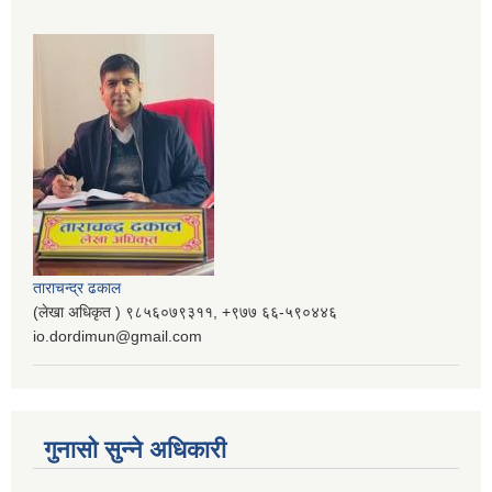
ताराचन्द्र ढकाल
(लेखा अधिकृत ) ९८५६०७९३११, ‌‍‍+९७७ ६६-५९०४४६
io.dordimun@gmail.com
गुनासो सुन्ने अधिकारी