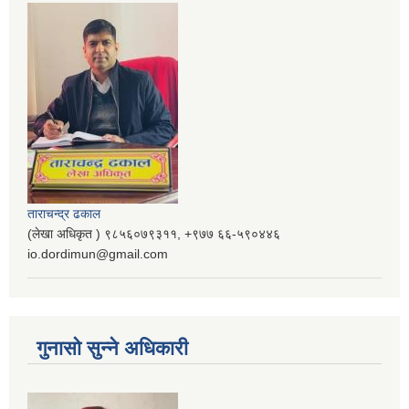
ताराचन्द्र ढकाल
(लेखा अधिकृत ) ९८५६०७९३११, ‌‍‍+९७७ ६६-५९०४४६
io.dordimun@gmail.com
गुनासो सुन्ने अधिकारी