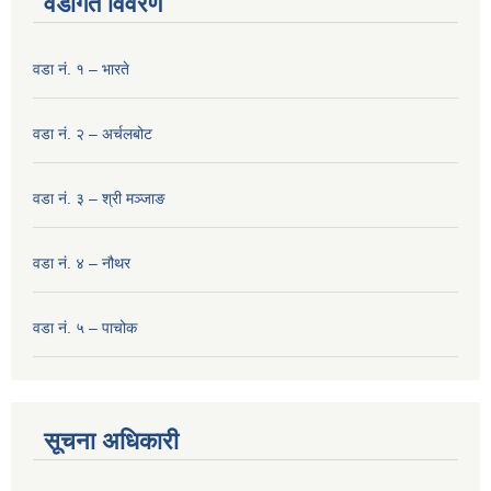
वडागत विवरण
वडा नं. १ – भारते
वडा नं. २ – अर्चलबोट
वडा नं. ३ – श्री मञ्‍जाङ
वडा नं. ४ – नौथर
वडा नं. ५ – पाचोक
सूचना अधिकारी