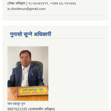
(लेखा अधिकृत ) ९८५६०७९३११, ‌‍‍+९७७ ६६-५९०४४६
io.dordimun@gmail.com
गुनासो सुन्ने अधिकारी
सस वहादुर पुन
9857621335 (प्रशासकीय अधिकृत)