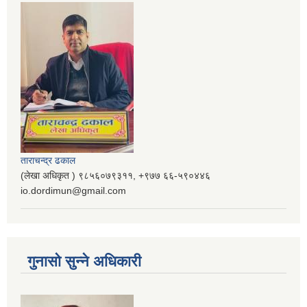
ताराचन्द्र ढकाल
(लेखा अधिकृत ) ९८५६०७९३११, ‌‍‍+९७७ ६६-५९०४४६
io.dordimun@gmail.com
गुनासो सुन्ने अधिकारी