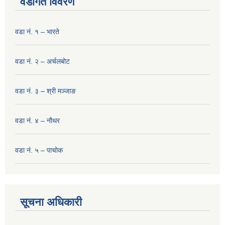
वडागत विवरण
वडा नं. १ – भारते
वडा नं. २ – अर्चलबोट
वडा नं. ३ – श्री मञ्‍जाङ
वडा नं. ४ – नौथर
वडा नं. ५ – पाचोक
सूचना अधिकारी