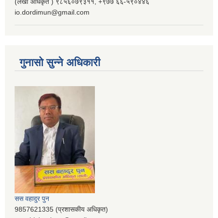
(लेखा अधिकृत ) ९८५६०७९३११, ‌‍‍+९७७ ६६-५९०४४६
io.dordimun@gmail.com
गुनासो सुन्ने अधिकारी
सस वहादुर पुन
9857621335 (प्रशासकीय अधिकृत)