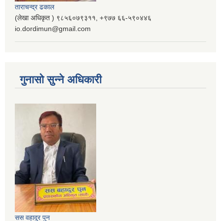
ताराचन्द्र ढकाल
(लेखा अधिकृत ) ९८५६०७९३११, ‌‍‍+९७७ ६६-५९०४४६
io.dordimun@gmail.com
गुनासो सुन्ने अधिकारी
सस वहादुर पुन