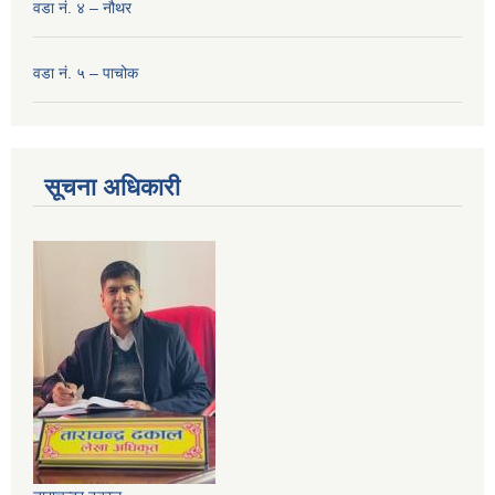
वडा नं. ४ – नौथर
वडा नं. ५ – पाचोक
सूचना अधिकारी