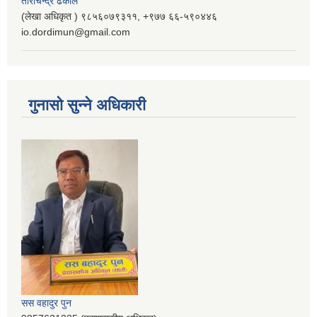
ताराचन्द्र ढकाल
(लेखा अधिकृत ) ९८५६०७९३११, ‌‍‍+९७७ ६६-५९०४४६
io.dordimun@gmail.com
गुनासो सुन्ने अधिकारी
सस वहादुर पुन