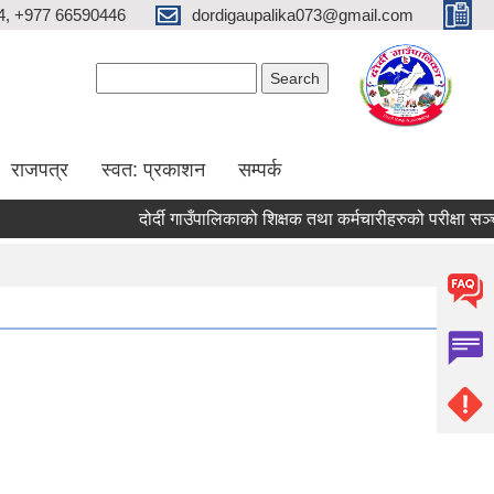
4, +977 66590446
dordigaupalika073@gmail.com
Search form
Search
राजपत्र
स्वत: प्रकाशन
सम्पर्क
दोर्दी गाउँपालिकाको शिक्षक तथा कर्मचारीहरुको परीक्षा सञ्चालन