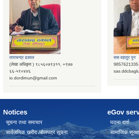
ताराचन्द्र ढकाल
सस वहादुर पुन
(लेखा अधिकृत ) ९८५६०७९३११, ‌‍‍+९७७
9857621335 (
६६-५९०४४६
sas.ddcbag
io.dordimun@gmail.com
Notices
eGov serv
सूचना तथा समाचार
घटना दर्ता
सार्वजनिक खरीद /बोलपत्र सूचना
सामाजिक सुरक्ष