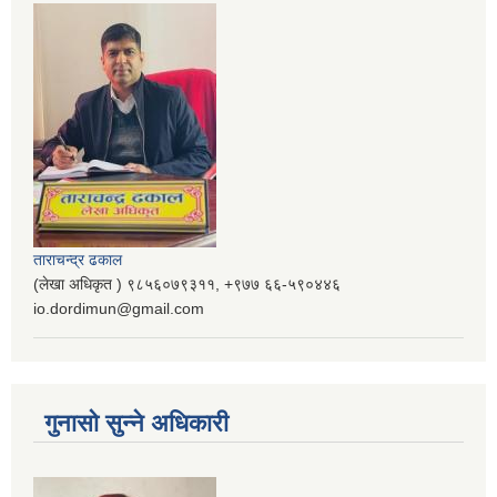
ताराचन्द्र ढकाल
(लेखा अधिकृत ) ९८५६०७९३११, ‌‍‍+९७७ ६६-५९०४४६
io.dordimun@gmail.com
गुनासो सुन्ने अधिकारी