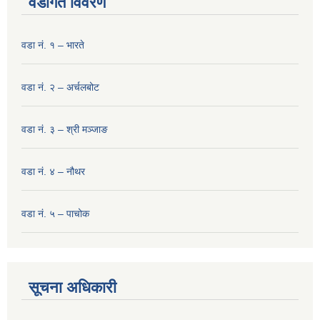
वडागत विवरण
वडा नं. १ – भारते
वडा नं. २ – अर्चलबोट
वडा नं. ३ – श्री मञ्‍जाङ
वडा नं. ४ – नौथर
वडा नं. ५ – पाचोक
सूचना अधिकारी