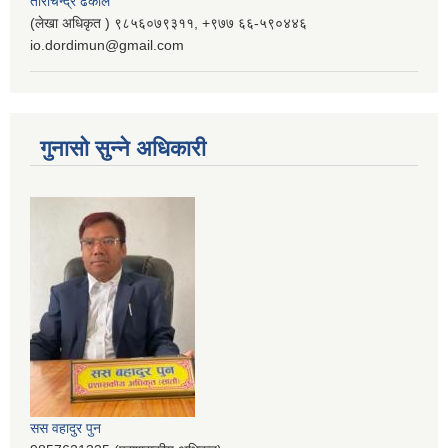
ताराचन्द्र ढकाल
(लेखा अधिकृत ) ९८५६०७९३११, ‌‍‍+९७७ ६६-५९०४४६
io.dordimun@gmail.com
गुनासो सुन्ने अधिकारी
सस वहादुर पुन