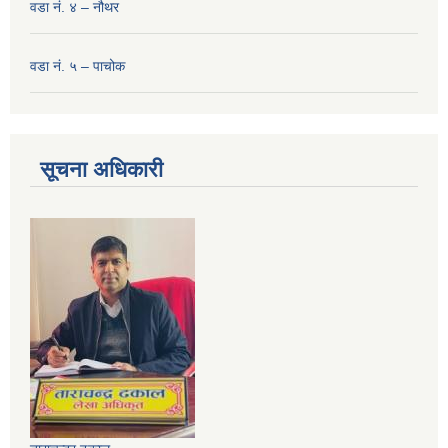
वडा नं. ४ – नौथर
वडा नं. ५ – पाचोक
सूचना अधिकारी