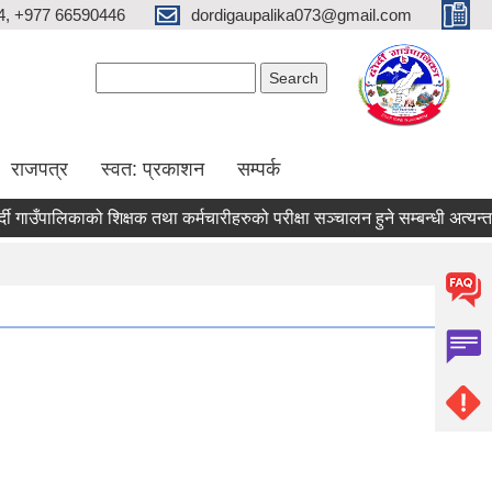
4, +977 66590446
dordigaupalika073@gmail.com
Search form
Search
राजपत्र
स्वत: प्रकाशन
सम्पर्क
 गाउँपालिकाको शिक्षक तथा कर्मचारीहरुको परीक्षा सञ्चालन हुने सम्बन्धी अत्यन्त ज