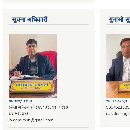
सूचना अधिकारी
गुनासो सु
ताराचन्द्र ढकाल
सस वहादुर पुन
(लेखा अधिकृत ) ९८५६०७९३११, ‌‍‍+९७७
9857621335 (
६६-५९०४४६
sas.ddcbag
io.dordimun@gmail.com