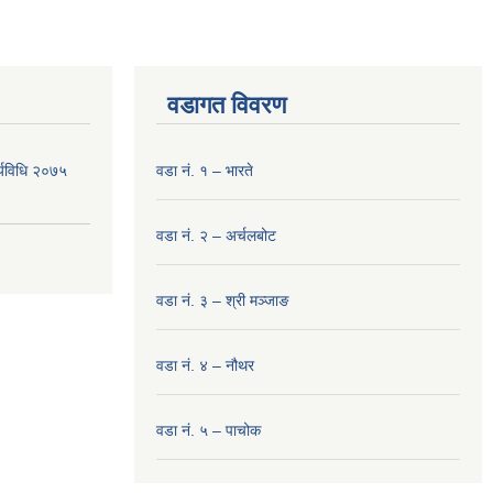
वडागत विवरण
र्यविधि २०७५
वडा नं. १ – भारते
वडा नं. २ – अर्चलबोट
वडा नं. ३ – श्री मञ्‍जाङ
वडा नं. ४ – नौथर
वडा नं. ५ – पाचोक