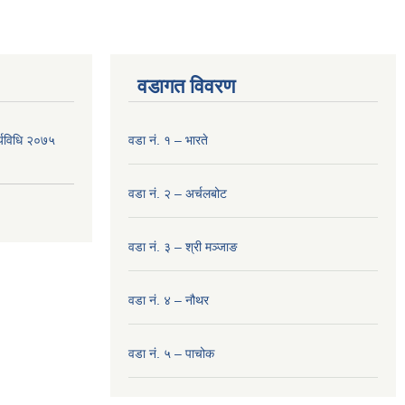
वडागत विवरण
र्यविधि २०७५
वडा नं. १ – भारते
वडा नं. २ – अर्चलबोट
वडा नं. ३ – श्री मञ्‍जाङ
वडा नं. ४ – नौथर
वडा नं. ५ – पाचोक