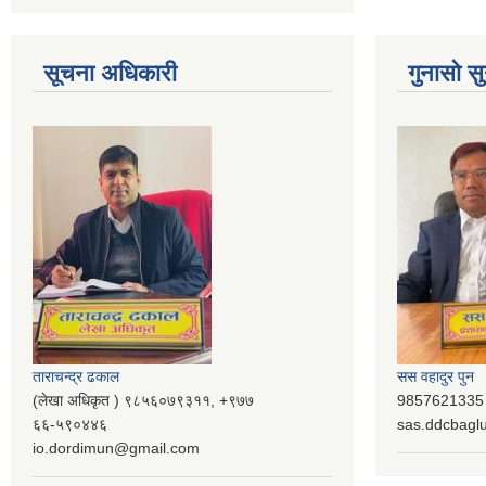
सूचना अधिकारी
गुनासो सु
ताराचन्द्र ढकाल
सस वहादुर पुन
(लेखा अधिकृत ) ९८५६०७९३११, ‌‍‍+९७७
9857621335 (
६६-५९०४४६
sas.ddcbag
io.dordimun@gmail.com