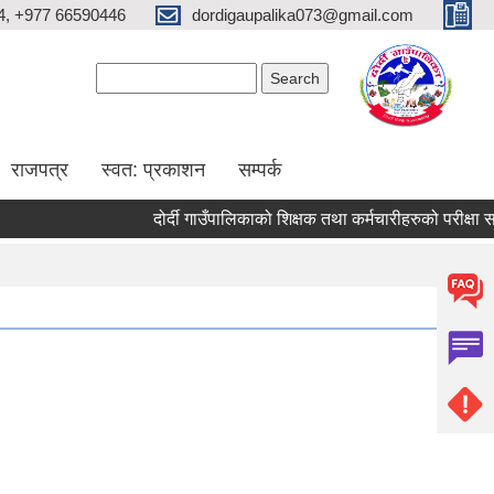
4, +977 66590446
dordigaupalika073@gmail.com
Search form
Search
राजपत्र
स्वत: प्रकाशन
सम्पर्क
दोर्दी गाउँपालिकाको शिक्षक तथा कर्मचारीहरुको परीक्षा सञ्चाल