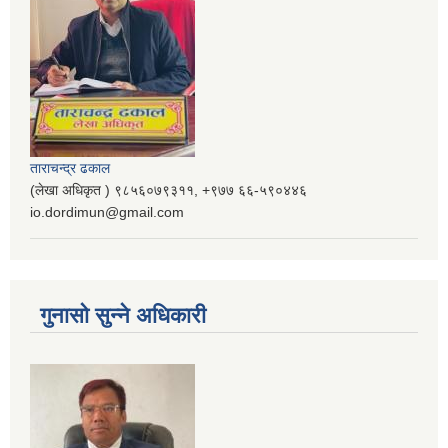
ताराचन्द्र ढकाल
(लेखा अधिकृत ) ९८५६०७९३११, ‌‍‍+९७७ ६६-५९०४४६
io.dordimun@gmail.com
गुनासो सुन्ने अधिकारी