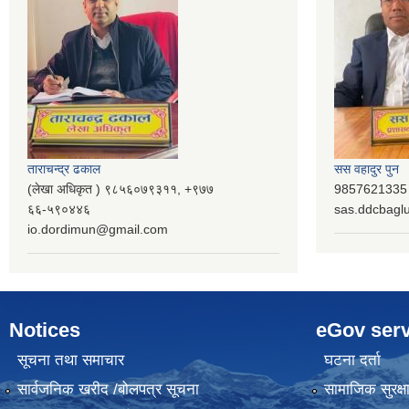
ताराचन्द्र ढकाल
सस वहादुर पुन
(लेखा अधिकृत ) ९८५६०७९३११, ‌‍‍+९७७
9857621335 (
६६-५९०४४६
sas.ddcbag
io.dordimun@gmail.com
Notices
eGov serv
सूचना तथा समाचार
घटना दर्ता
सार्वजनिक खरीद /बोलपत्र सूचना
सामाजिक सुरक्ष