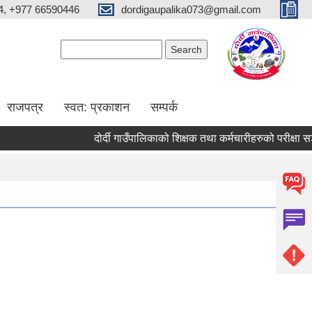
4, +977 66590446
dordigaupalika073@gmail.com
Search form
Search
राजपत्र
स्वत: प्रकाशन
सम्पर्क
दोर्दी गाउँपालिकाको शिक्षक तथा कर्मचारीहरुको परीक्षा सञ्चाल