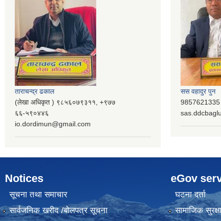
ताराचन्द्र ढकाल
सस वहादुर पुन
(लेखा अधिकृत ) ९८५६०७९३११, ‌‍‍+९७७
9857621335 (
६६-५९०४४६
sas.ddcbag
io.dordimun@gmail.com
Notices
eGov serv
सूचना तथा समाचार
घटना दर्ता
सार्वजनिक खरीद /बोलपत्र सूचना
सामाजिक सुरक्ष