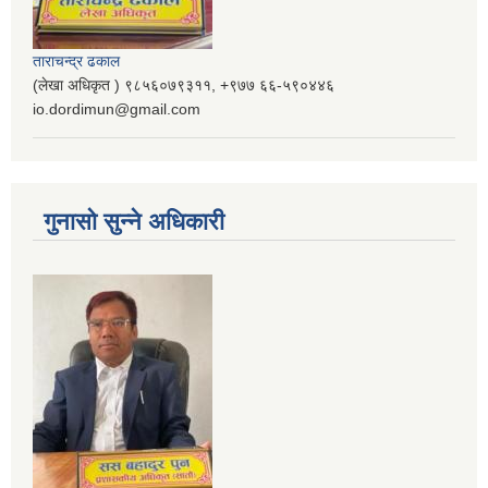
ताराचन्द्र ढकाल
(लेखा अधिकृत ) ९८५६०७९३११, ‌‍‍+९७७ ६६-५९०४४६
io.dordimun@gmail.com
गुनासो सुन्ने अधिकारी