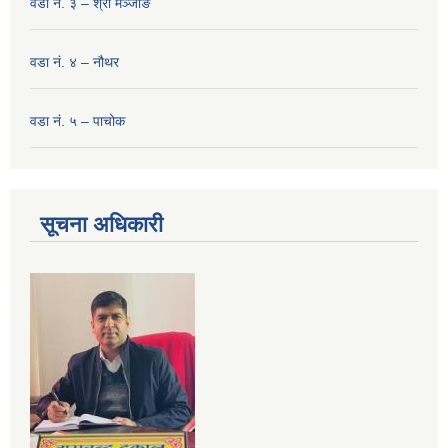
वडा नं. ३ – श्री मञ्‍जाङ
वडा नं. ४ – नौथर
वडा नं. ५ – पाचोक
सूचना अधिकारी