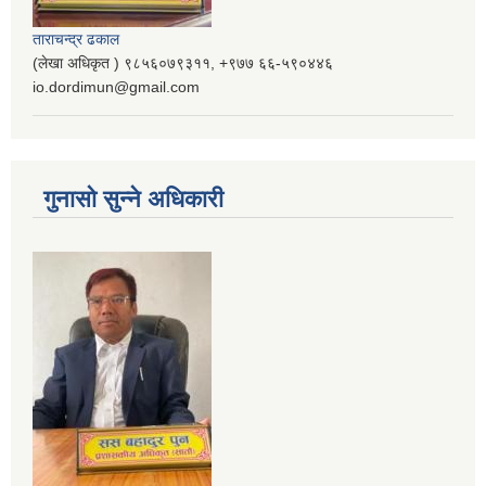
ताराचन्द्र ढकाल
(लेखा अधिकृत ) ९८५६०७९३११, ‌‍‍+९७७ ६६-५९०४४६
io.dordimun@gmail.com
गुनासो सुन्ने अधिकारी