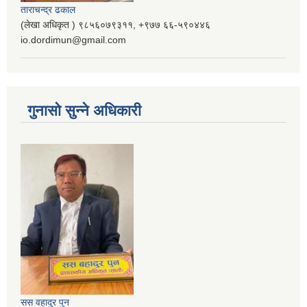
ताराचन्द्र ढकाल
(लेखा अधिकृत ) ९८५६०७९३११, ‌‍‍+९७७ ६६-५९०४४६
io.dordimun@gmail.com
गुनासो सुन्ने अधिकारी
सस वहादुर पुन