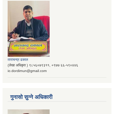
ताराचन्द्र ढकाल
(लेखा अधिकृत ) ९८५६०७९३११, ‌‍‍+९७७ ६६-५९०४४६
io.dordimun@gmail.com
गुनासो सुन्ने अधिकारी