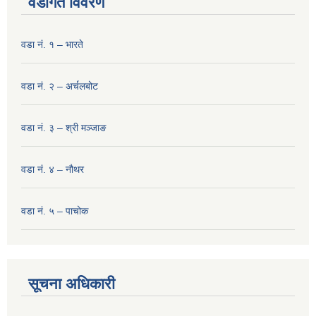
वडागत विवरण
वडा नं. १ – भारते
वडा नं. २ – अर्चलबोट
वडा नं. ३ – श्री मञ्‍जाङ
वडा नं. ४ – नौथर
वडा नं. ५ – पाचोक
सूचना अधिकारी