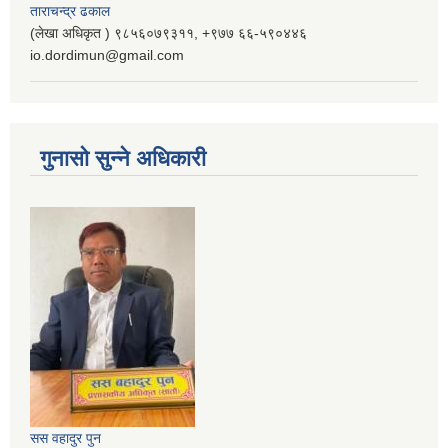
ताराचन्द्र ढकाल
(लेखा अधिकृत ) ९८५६०७९३११, ‌‍‍+९७७ ६६-५९०४४६
io.dordimun@gmail.com
गुनासो सुन्ने अधिकारी
सस वहादुर पुन