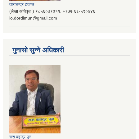
ताराचन्द्र ढकाल
(लेखा अधिकृत ) ९८५६०७९३११, ‌‍‍+९७७ ६६-५९०४४६
io.dordimun@gmail.com
गुनासो सुन्ने अधिकारी
सस वहादुर पुन