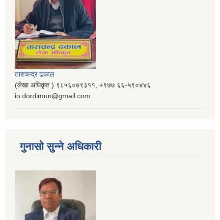
ताराचन्द्र ढकाल
(लेखा अधिकृत ) ९८५६०७९३११, ‌‍‍+९७७ ६६-५९०४४६
io.dordimun@gmail.com
गुनासो सुन्ने अधिकारी