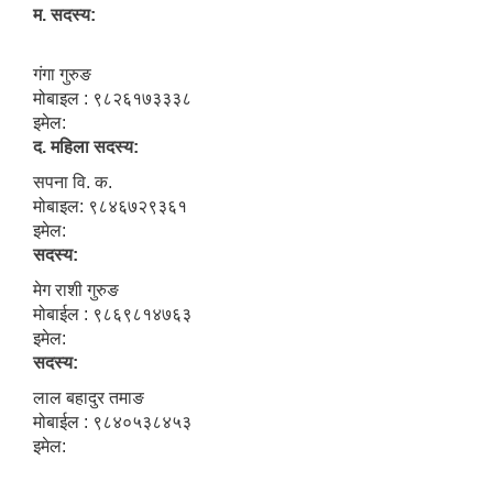
म. सदस्य:
गंगा गुरुङ
मोबाइल : ९८२६१७३३३८
इमेल:
द. महिला सदस्य:
सपना वि. क.
मोबाइल: ९८४६७२९३६१
इमेल:
सदस्य:
मेग राशी गुरुङ
मोबाईल : ९८६९८१४७६३
इमेल:
सदस्य:
लाल बहादुर तमाङ
मोबाईल : ९८४०५३८४५३
इमेल: