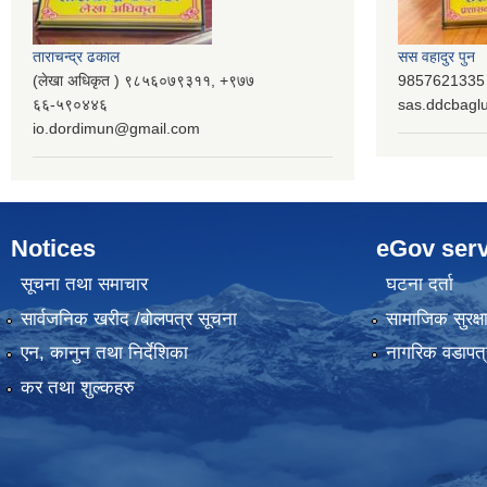
ताराचन्द्र ढकाल
सस वहादुर पुन
(लेखा अधिकृत ) ९८५६०७९३११, ‌‍‍+९७७
9857621335 (
६६-५९०४४६
sas.ddcbag
io.dordimun@gmail.com
Notices
eGov serv
सूचना तथा समाचार
घटना दर्ता
सार्वजनिक खरीद /बोलपत्र सूचना
सामाजिक सुरक्ष
एन, कानुन तथा निर्देशिका
नागरिक वडापत्
कर तथा शुल्कहरु